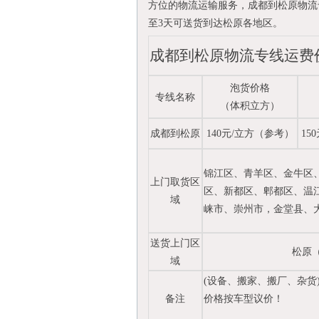
方位的物流运输服务，成都到松原物流
至3天可送货到达松原各地区。
成都到松原物流专线运费
泡货价格
专线名称
（体积立方）
成都到松原
140元/立方（参考）
15
锦江区、青羊区、金牛区
上门取货区
区、新都区、郫都区、温
域
崃市、崇州市，金堂县、
送货上门区
松原
域
(设备、搬家、搬厂、杂货
备注
价格按车型议价！