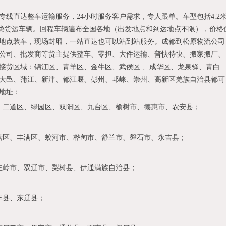
线直达整车运输服务，24小时服务客户需求，专人跟单。车型包括4.2
等各类货运车辆。回程车辆遍布全国各地（出发地点和到达地点不限），价格
地点装车，现场封厢，一站直达也可以站到站服务。成都到松原物流公司
公司、批发商等货主提供整车、零担、大件运输、普快特快、搬家搬厂、
接货区域：锦江区、青羊区、金牛区、武侯区 、成华区、龙泉驿、青白
大邑、蒲江、新津、都江堰、彭州、邛崃、崇州、高新区羌族自治县都可
地址：
、二道区、绿园区、双阳区、九台区、榆树市、德惠市、农安县；
区、丰满区、蛟河市、桦甸市、舒兰市、磐石市、永吉县；
岭市、双辽市、梨树县、伊通满族自治县；
县、东辽县；