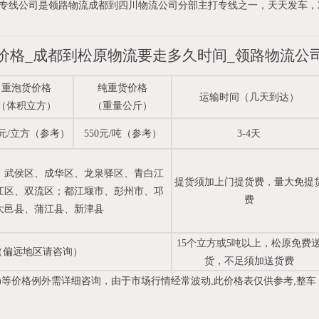
专线公司是领路物流成都到四川物流公司分部主打专线之一，天天发车，
价格_成都到松原物流要走多久时间_领路物流公
重泡货价格
纯重货价格
运输时间（几天到达）
（体积立方）
（重量公斤）
0元/立方（参考）
550元/吨（参考）
3-4天
、武
侯区、成华区、龙泉驿区、青白江
提货须加上门提货费，量大免提
1
2
江区、双流区；都江堰市、彭州市、邛
费
大邑县、蒲江县、新津县
15个立方或5吨以上，松原免费
（偏远地区请咨询）
货，不足须加送货费
)等价格例外需详细咨询，由于市场行情经常波动,此价格表仅供参考,整车