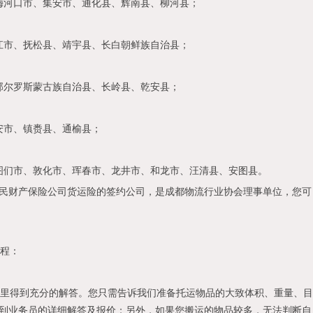
河口市、集安市、通化县、辉南县、柳河县；
市、抚松县、靖宇县、长白朝鲜族自治县；
尔罗斯蒙古族自治县、长岭县、乾安县；
市、镇赉县、通榆县；
们市、敦化市、珲春市、龙井市、和龙市、汪清县、安图县。
民财产保险公司货运险的签约公司，是成都物流行业协会理事单位，您可
程：
里得到充分的解答。您只需告诉我们准备托运物品的大致体积、重量、目
到业务员的详细解答及报价；另外，如果您搬运的物品较多，无法判断自