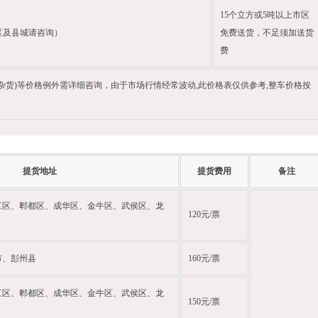
15个立方或5吨以上市区
区及县城请咨询）
免费送货，不足须加送货
费
杂货)等价格例外需详细咨询，由于市场行情经常波动,此价格表仅供参考,整车价格按
提货地址
提货费用
备注
江区、郫都区、成华区、金牛区、武侯区、龙
120元/票
市、彭州县
160元/票
江区、郫都区、成华区、金牛区、武侯区、龙
150元/票