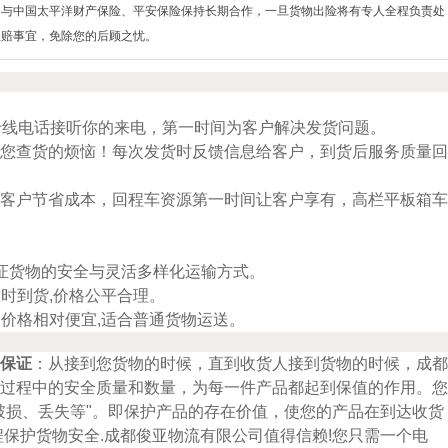
司与中国太平洋财产保险、平安保险保持长期合作，一旦货物出险将有专人全程负责处
理赔事宜，免除您的后顾之忧。
专线电话接听你的来电，第一时间为客户解决发货问题。
您查货的烦恼！每次发货时反馈信息给客户，到货后服务质量回
客户节省成本，回程车资源第一时间让客户享有，高栏平板箱车
证货物的安全与灵活多样化运输方式。
准时到货,价格公平合理。
,价格相对便宜,适合普通货物运送。
保证
：从接到您货物的时候，直到收货人接到货物的时候，成都
过程中的安全质量和数量，为每一件产品都起到保值的作用。您
破损、丢失等"。即保护产品的存在价值，使您的产品在到达收货
程保护货物安全.成都俊亚物流有限公司值得信赖!您只需一个电