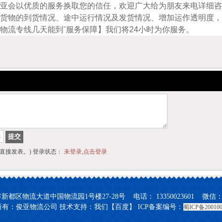
亚会以优质的服务换取您的信任，欢迎广大给为朋友来电详细咨
货物的到货情况、途中运行情况及发货情况、增加运作透明度，
物流专线几天能到ˉ服务保障】我们将24小时为你服务。
直接发表。) 登录状态：
未登录,点击登录
都区物流大道中国物流园1号楼27-28号 电话： 13350023601 微信： 15
有：俊亚物流公司 技术支持：我们【百度】 ICP备案编号：
蜀ICP备200100