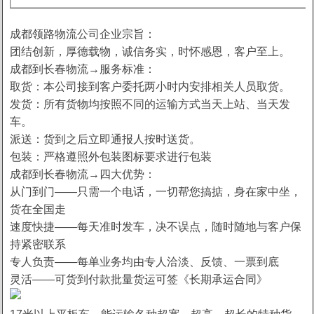
成都领路物流公司企业宗旨：
团结创新，厚德载物，诚信务实，时怀感恩，客户至上。
成都到长春物流→服务标准：
取货：本公司接到客户委托两小时内安排相关人员取货。
发货：所有货物均按照不同的运输方式当天上站、当天发
车。
派送：货到之后立即通报人按时送货。
包装：严格遵照外包装图标要求进行包装
成都到长春物流→四大优势：
从门到门——只需一个电话，一切帮您搞掂，身在家中坐，
货在全国走
速度快捷——每天准时发车，决不误点，随时随地与客户保
持紧密联系
专人负责——每单业务均由专人洽淡、反馈、一票到底
灵活——可货到付款批量货运可签《长期承运合同》