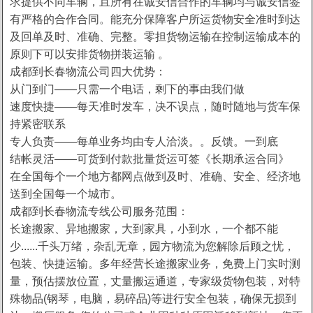
求提供不同车辆，且所有在诚安信合作的车辆均与诚安信签
有严格的合作合同。能充分保障客户所运货物安全准时到达
及回单及时、准确、完整。零担货物运输在控制运输成本的
原则下可以安排货物拼装运输 。
成都到长春物流公司四大优势：
从门到门——只需一个电话，剩下的事由我们做
速度快捷——每天准时发车，决不误点，随时随地与货车保
持紧密联系
专人负责——每单业务均由专人洽淡。。反馈。一到底
结帐灵活——可货到付款批量货运可签《长期承运合同》
在全国每个一个地方都网点做到及时、准确、安全、经济地
送到全国每一个城市。
成都到长春物流专线公司服务范围：
长途搬家、异地搬家，大到家具，小到水，一个都不能
少......千头万绪，杂乱无章，园方物流为您解除后顾之忧，
包装、快捷运输。多年经营长途搬家业务，免费上门实时测
量，预估摆放位置，丈量搬运通道，专家级货物包装，对特
殊物品(钢琴，电脑，易碎品)等进行安全包装，确保无损到