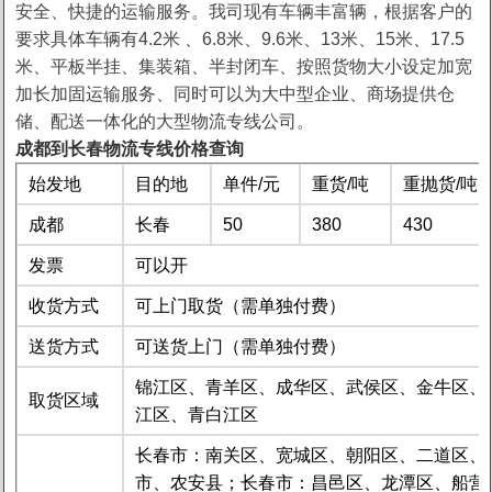
安全、快捷的运输服务。我司现有车辆丰富辆，根据客户的
要求具体车辆有4.2米 、6.8米、9.6米、13米、15米、17.5
米、平板半挂、集装箱、半封闭车、按照货物大小设定加宽
加长加固运输服务、同时可以为大中型企业、商场提供仓
储、配送一体化的大型物流专线公司。
成都到长春物流专线价格查询
始发地
目的地
单件/元
重货/吨
重抛货/吨
成都
长春
50
380
430
发票
可以开
收货方式
可上门取货（需单独付费）
送货方式
可送货上门（需单独付费）
锦江区、青羊区、成华区、武侯区、金牛区、
取货区域
江区、青白江区
长春市：南关区、宽城区、朝阳区、二道区、
1
2
市、农安县；长春市：昌邑区、龙潭区、船营