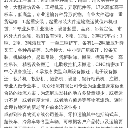
17米以上平板车，能运输各种超宽，超高，超长的特种货
物，大型建筑设备，工程机器，异形配件等。17米高低高平
板车，低底盘，专业运输各种异形货物。专业大件运输，重
货运输：1.起重安装，起重吊装大件运输搬运就位吊机租
赁。2.专业从事工业搬场，设备起重、盘路、吊装定位、市
内外大件运输。我们备有5吨、8吨、12顿、20吨汽车吊；1
吨、2吨、3吨液压车；一至三吨铲车。备有1—2吨液压升降
叉车，各种吊链等。3.承接大、中小型厂房搬迁，设备安
装、机械移位、起重吊装、货柜装卸。搬屋、搬写字楼，高
空吊装，精密设备搬迁，电脑数控机床搬运，CNC精密加工
中心设备搬迁。4.承接各类型印刷设备搬迁，电子设备搬
迁，裁片机，投影机，摄影机，设备，银行柜员机，注塑。
专业人做专业事 。联众物流有限公司专业为企业量身定做更
合适的物流方案，为您解决发往的地方多货量却少，或者运
力不足，或者速度太慢。或者地方偏远等等物流难题。随时
欢迎各地区的新老客户前来洽谈业务！
成都到长春物流专线公司整车、零担运输其中包括箱式车、
超长车、冷藏车等各型车辆。可根据客户产品特点及运输要