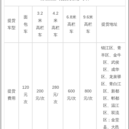
3.2
4.2
面
6.8米
9.6米
提货
米
米
包
高栏
高栏
提货地址
车型
高栏
高栏
车
车
车
车
车
锦江区、青
羊区、金牛
区、武侯
区、成华
区、龙泉驿
区、青白江
120
280
提货
200
600
800
区、新都
元
元/
费用
元/次
元/次
元/次
区、郫都
次
次
区、温江
区、双流
区；金堂
县、大邑