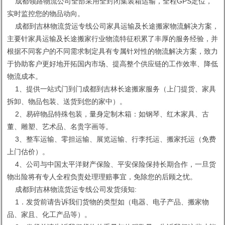
成都领路物流公司全部采用全封闭集装箱运输，全程GPS定位，
实时监控您的物品动向。
成都到吉林物流货运专线公司家具运输及长途搬家物流解决方案，
主要针家具运输及长途搬家行业物流特征积累了丰厚的服务经验，并
根据不同客户的不同需求制定具有专属针对性的物流解决方案，致力
于协助客户更好地开拓国内市场、提高整个供应链的工作效率、降低
物流成本。
1、提供一站式门到门成都到吉林长途搬家服务（上门提货、家具
拆卸、物品包装、送货到您的家中）。
2、易碎物品特殊包装，量身定制木箱：如钢琴、红木家具、古
董、雕塑、艺术品、名贵字画等。
3、整车运输、零担运输、展览运输、行李托运、搬家托运（免费
上门估价）。
4、公司与中国太平洋财产保险、平安保险保持长期合作，一旦货
物出险将有专人全程负责处理理赔事宜，免除您的后顾之忧。
成都到吉林物流货运专线公司发货须知:
1．发货前请告诉我们货物的类型如（电器、电子产品、搬家物
品、家且、化工产品等）。