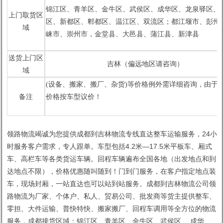
锦江区、青羊区、金牛区、武
侯区、成华区、龙泉驿区、
上门取货区
区、新都区、郫都区、温江区、双流区；都江堰市、彭州
域
崃市、崇州市，金堂县、
大邑县、蒲江县、新津县
送货上门区
吉林（偏远地区请咨询）
域
(设备、搬家、搬厂、杂货)等价格例外需详细咨询，由于市
1
2
备注
价格按车型议价！
领路物流竭诚为您提供成都到吉林物流专线直达整车运输服务，24小
时服务客户需求，专人跟单。车型包括4.2米—17.5米平板车、厢式
车、高栏车等各类货运车辆。回程车辆遍布全国各地（出发地点和到
达地点不限），价格优惠随叫随到！门到门服务，在客户指定地点装
车，现场封厢，一站直达也可以站到站服务。成都到吉林物流公司领
路物流为厂家、个体户、私人、贸易公司、批发商等货主提供整车、
零担、大件运输、普快特快、搬家搬厂、回程车调用等全方位的物流
服务，成都接货区域：锦江区、青羊区、金牛区、武侯区 、成华